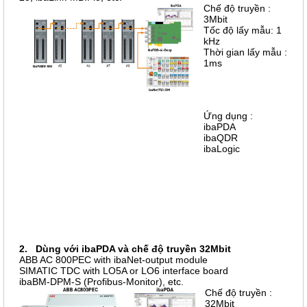
Chế độ truyền :
3Mbit
Tốc độ lấy mẫu: 1
kHz
Thời gian lấy mẫu :
1ms
Ứng dụng :
ibaPDA
ibaQDR
ibaLogic
2. Dùng với ibaPDA và chế độ truyền 32Mbit
ABB AC 800PEC with ibaNet-output module
SIMATIC TDC with LO5A or LO6 interface board
ibaBM-DPM-S (Profibus-Monitor), etc.
Chế độ truyền :
32Mbit