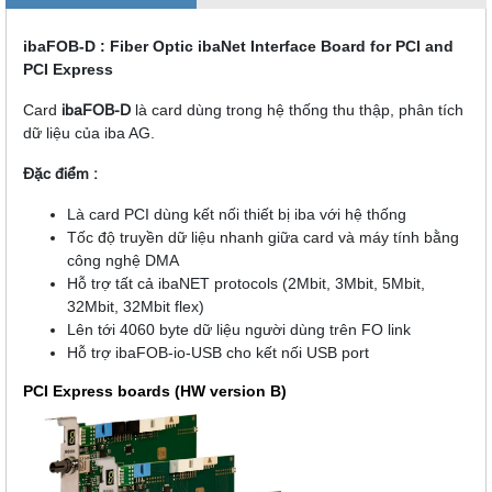
ibaFOB-D : Fiber Optic ibaNet Interface Board for PCI and
PCI Express
Card
ibaFOB-D
là card dùng trong hệ thống thu thập, phân tích
dữ liệu của iba AG.
Đặc điểm :
Là card PCI dùng kết nối thiết bị iba với hệ thống
Tốc độ truyền dữ liệu nhanh giữa card và máy tính bằng
công nghệ DMA
Hỗ trợ tất cả ibaNET protocols (2Mbit, 3Mbit, 5Mbit,
32Mbit, 32Mbit flex)
Lên tới 4060 byte dữ liệu người dùng trên FO link
Hỗ trợ ibaFOB-io-USB cho kết nối USB port
PCI Express boards (HW version B)