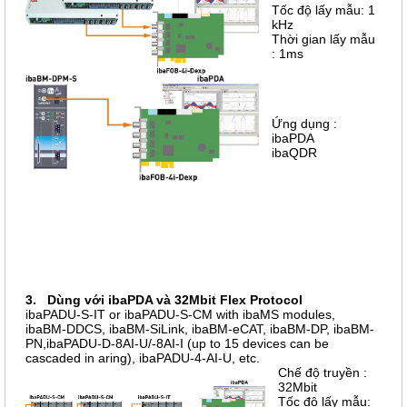
Tốc độ lấy mẫu: 1
kHz
Thời gian lấy mẫu
: 1ms
Ứng dụng :
ibaPDA
ibaQDR
3. Dùng với ibaPDA và 32Mbit Flex Protocol
ibaPADU-S-IT or ibaPADU-S-CM with ibaMS modules,
ibaBM-DDCS, ibaBM-SiLink, ibaBM-eCAT, ibaBM-DP, ibaBM-
PN,ibaPADU-D-8AI-U/-8AI-I (up to 15 devices can be
cascaded in aring), ibaPADU-4-AI-U, etc.
Chế độ truyền :
32Mbit
Tốc độ lấy mẫu: