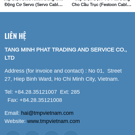
Động Cơ Servo (Servo Cable)
Cho Cầu Trục (Festoon Cables)
Helukabel
Hãng Helukabel
LIÊN HỆ
TANG MINH PHAT TRADING AND SERVICE CO.,
LTD
Address (for invoice and contact) : No 01, Street
27, Hiep Binh Ward, Ho Chi Minh City, Vietnam.
Tel: +84.28.35121007 Ext: 285
Fax: +84.28.35121008
Email:
hai@tmpvietnam.com
Website:
www.tmpvietnam.com