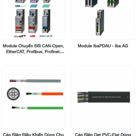
Module Chuyển Đổi CAN-Open,
Module IbaPDAU - Iba AG
EtherCAT, Profibus, Profinet,
EtherNet/IP, ABB - Iba AG
Cáp Điện Điều Khiển Dùng Cho
Cáp Điện Dẹt PVC-Flat Dùng