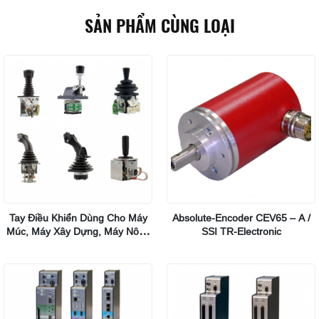
SẢN PHẨM CÙNG LOẠI
Tay Điều Khiển Dùng Cho Máy
Absolute-Encoder CEV65 – A /
Múc, Máy Xây Dựng, Máy Nông
SSI TR-Electronic
Nghiệp, Xe Cơ Giới, Tàu Điện,
Tàu Thủy… Spohn Burkhardt