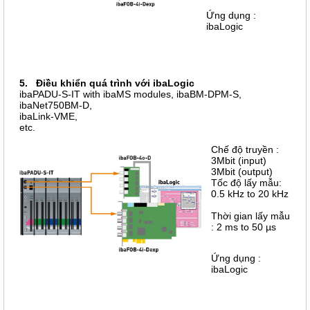
Ứng dụng :
ibaLogic
5. Điều khiển quá trình với ibaLogic
ibaPADU-S-IT with ibaMS modules, ibaBM-DPM-S,
ibaNet750BM-D,
ibaLink-VME,
etc.
Chế độ truyền :
3Mbit (input)
3Mbit (output)
Tốc độ lấy mẫu:
0.5 kHz to 20 kHz
Thời gian lấy mẫu
: 2 ms to 50 µs
Ứng dụng :
ibaLogic