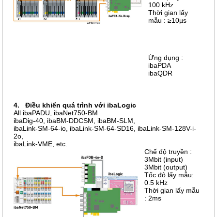
100 kHz
Thời gian lấy
mẫu : ≥10µs
Ứng dụng :
ibaPDA
ibaQDR
4. Điều khiển quá trình với ibaLogic
All ibaPADU, ibaNet750-BM
ibaDig-40, ibaBM-DDCSM, ibaBM-SLM,
ibaLink-SM-64-io, ibaLink-SM-64-SD16, ibaLink-SM-128V-i-
2o,
ibaLink-VME, etc.
Chế độ truyền :
3Mbit (input)
3Mbit (output)
Tốc độ lấy mẫu:
0.5 kHz
Thời gian lấy mẫu
: 2ms