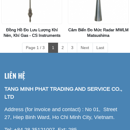
Đồng Hồ Đo Lưu Lượng Khí
Cảm Biến Đo Mức Radar MWLM
Nén, Khí Gas - CS Instruments
Matsushima
Page 1 / 3
1
2
3
Next
Last
LIÊN HỆ
TANG MINH PHAT TRADING AND SERVICE CO.,
LTD
Address (for invoice and contact) : No 01, Street
27, Hiep Binh Ward, Ho Chi Minh City, Vietnam.
Tel: +84.28.35121007 Ext: 285