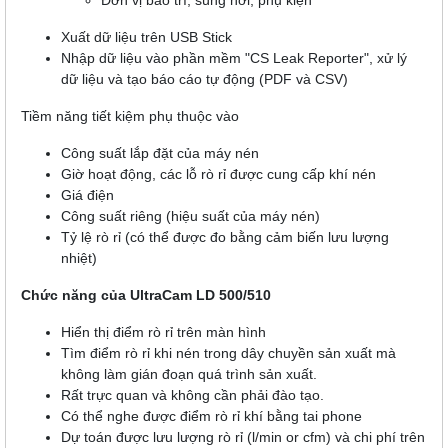
Xuất dữ liệu trên USB Stick
Nhập dữ liệu vào phần mềm "CS Leak Reporter", xử lý
dữ liệu và tạo báo cáo tự động (PDF và CSV)
Tiềm năng tiết kiệm phụ thuộc vào
Công suất lắp đặt của máy nén
Giờ hoạt động, các lỗ rò rỉ được cung cấp khí nén
Giá điện
Công suất riêng (hiệu suất của máy nén)
Tỷ lệ rò rỉ (có thể được đo bằng cảm biến lưu lượng
nhiệt)
Chức năng của UltraCam LD 500/510
Hiển thị điểm rò rỉ trên màn hình
Tìm điểm rò rỉ khi nén trong dây chuyền sản xuất mà
không làm gián đoạn quá trình sản xuất.
Rất trực quan và không cần phải đào tạo.
Có thể nghe được điểm rò rỉ khí bằng tai phone
Dự toán được lưu lượng rò rỉ (l/min or cfm) và chi phí trên