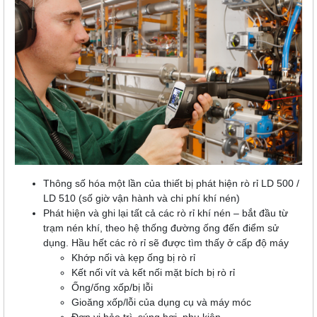
Thông số hóa một lần của thiết bị phát hiện rò rỉ LD 500 /
LD 510 (số giờ vận hành và chi phí khí nén)
Phát hiện và ghi lại tất cả các rò rỉ khí nén – bắt đầu từ
trạm nén khí, theo hệ thống đường ống đến điểm sử
dụng. Hầu hết các rò rỉ sẽ được tìm thấy ở cấp độ máy
Khớp nối và kẹp ống bị rò rỉ
Kết nối vít và kết nối mặt bích bị rò rỉ
Ống/ống xốp/bị lỗi
Gioăng xốp/lỗi của dụng cụ và máy móc
Đơn vị bảo trì, súng hơi, phụ kiện