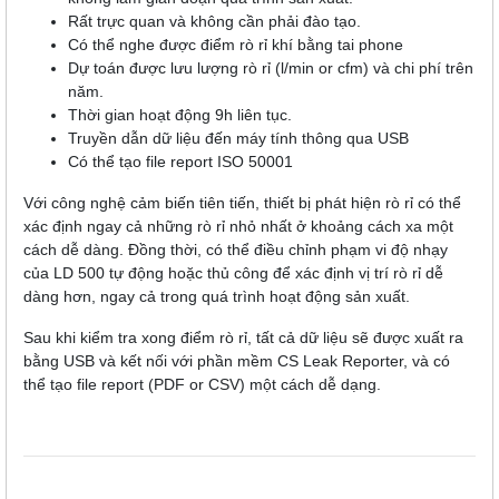
Rất trực quan và không cần phải đào tạo.
Có thể nghe được điểm rò rỉ khí bằng tai phone
Dự toán được lưu lượng rò rỉ (l/min or cfm) và chi phí trên
năm.
Thời gian hoạt động 9h liên tục.
Truyền dẫn dữ liệu đến máy tính thông qua USB
Có thể tạo file report ISO 50001
Với công nghệ cảm biến tiên tiến, thiết bị phát hiện rò rỉ có thể
xác định ngay cả những rò rỉ nhỏ nhất ở khoảng cách xa một
cách dễ dàng. Đồng thời, có thể điều chỉnh phạm vi độ nhạy
của LD 500 tự động hoặc thủ công để xác định vị trí rò rỉ dễ
dàng hơn, ngay cả trong quá trình hoạt động sản xuất.
Sau khi kiểm tra xong điểm rò rỉ, tất cả dữ liệu sẽ được xuất ra
bằng USB và kết nối với phần mềm CS Leak Reporter, và có
thể tạo file report (PDF or CSV) một cách dễ dạng.